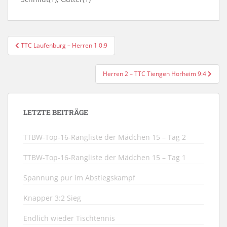
Beitragsnavigation
TTC Laufenburg – Herren 1 0:9
Herren 2 – TTC Tiengen Horheim 9:4
LETZTE BEITRÄGE
TTBW-Top-16-Rangliste der Mädchen 15 – Tag 2
TTBW-Top-16-Rangliste der Mädchen 15 – Tag 1
Spannung pur im Abstiegskampf
Knapper 3:2 Sieg
Endlich wieder Tischtennis