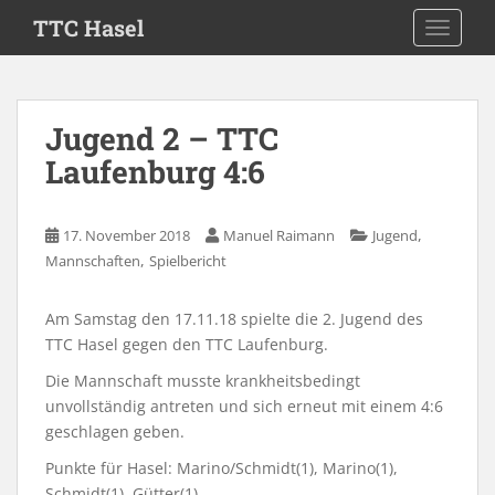
S
TTC Hasel
TOGGLE
k
i
p
t
Jugend 2 – TTC
o
Laufenburg 4:6
m
a
i
,
17. November 2018
Manuel Raimann
Jugend
n
,
Mannschaften
Spielbericht
c
o
n
Am Samstag den 17.11.18 spielte die 2. Jugend des
t
TTC Hasel gegen den TTC Laufenburg.
e
Die Mannschaft musste krankheitsbedingt
n
unvollständig antreten und sich erneut mit einem 4:6
t
geschlagen geben.
Punkte für Hasel: Marino/Schmidt(1), Marino(1),
Schmidt(1), Gütter(1)