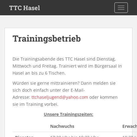
S
TTC Hasel
TOGGLE
k
i
p
t
Trainingsbetrieb
o
m
a
Die Trainingsabende des TTC Hasel sind Dienstag,
i
Mittwoch und Freitag. Trainiert wird im Bürgersaal in
n
Hasel an bis zu 6 Tischen.
c
o
Würden sie gerne mittrainieren? Dann melden sie
n
sich doch einfach unter der E-Mail-
t
Adresse:
ttchaseljugend@yahoo.com
oder kommen
e
sie im Training vorbei.
n
Unsere Trainingszeiten:
t
Nachwuchs
Erwac