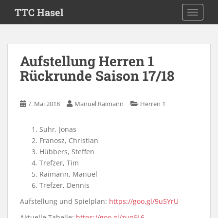
S
TTC Hasel
TOGGLE
k
i
p
t
Aufstellung Herren 1
o
Rückrunde Saison 17/18
m
a
i
7. Mai 2018
Manuel Raimann
Herren 1
n
c
o
Suhr, Jonas
n
Franosz, Christian
t
Hübbers, Steffen
e
Trefzer, Tim
n
Raimann, Manuel
t
Trefzer, Dennis
Aufstellung und Spielplan:
https://goo.gl/9u5YrU
Aktuelle Tabelle:
https://goo.gl/zug6L6